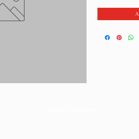
A
©2025
por