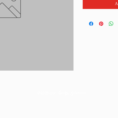
A
©2025
por