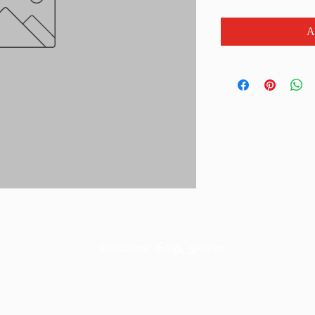
A
©2025
por