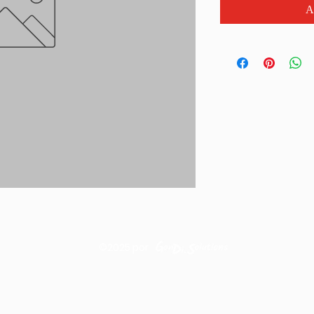
A
©2025
por