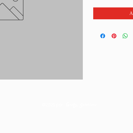
A
©2025
por