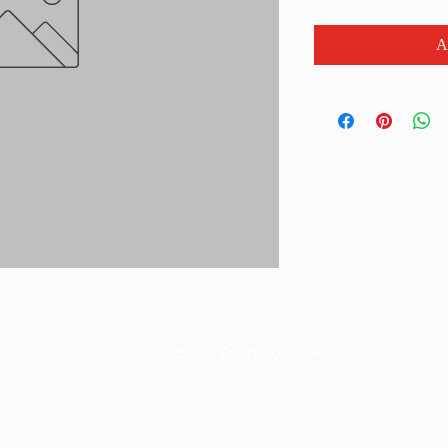
A
©2025
por