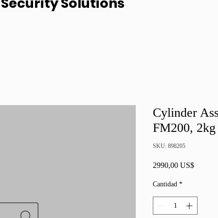
Security Solutions
Cylinder As
FM200, 2kg
SKU: 898205
Precio
2990,00 US$
Cantidad
*