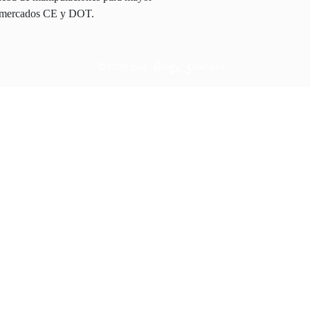
os mercados CE y DOT.
©2025
por