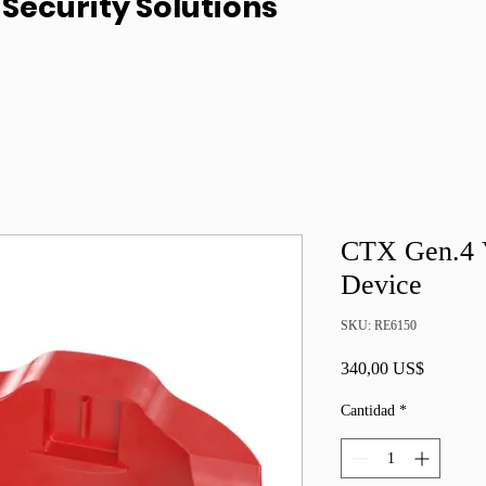
Security Solutions
CTX Gen.4 V
Device
SKU: RE6150
Precio
340,00 US$
Cantidad
*